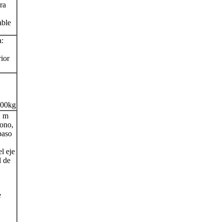
ra
able
a:
ior
500kg
1 m
bono,
paso
l eje
l de
e