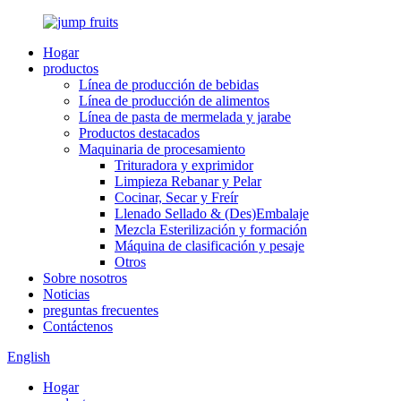
Hogar
productos
Línea de producción de bebidas
Línea de producción de alimentos
Línea de pasta de mermelada y jarabe
Productos destacados
Maquinaria de procesamiento
Trituradora y exprimidor
Limpieza Rebanar y Pelar
Cocinar, Secar y Freír
Llenado Sellado & (Des)Embalaje
Mezcla Esterilización y formación
Máquina de clasificación y pesaje
Otros
Sobre nosotros
Noticias
preguntas frecuentes
Contáctenos
English
Hogar