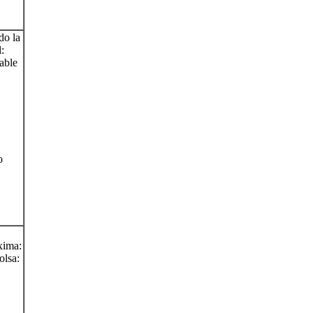
do la
:
able
o
xima:
olsa: