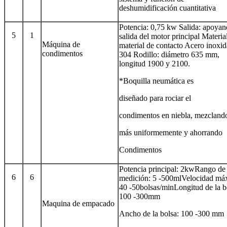
deshumidificación cuantitativa
Potencia: 0,75 kw Salida: apoyan
5
1
salida del motor principal Material
Máquina de
material de contacto Acero inoxid
condimentos
304 Rodillo: diámetro 635 mm,
longitud 1900 y 2100.
*Boquilla neumática es
diseñado para rociar el
condimentos en niebla, mezcland
más uniformemente y ahorrando
Condimentos
Potencia principal: 2kwRango de
6
6
medición: 5 -500mlVelocidad má
40 -50bolsas/minLongitud de la b
100 -300mm
Maquina de empacado
Ancho de la bolsa: 100 -300 mm