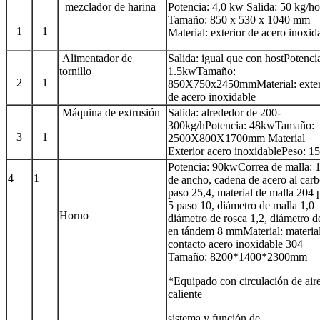
mezclador de harina
Potencia: 4,0 kw Salida: 50 kg/ho
Tamaño: 850 x 530 x 1040 mm
1
1
Material: exterior de acero inoxid
Alimentador de
Salida: igual que con hostPotenci
tornillo
1.5kwTamaño:
2
1
850X750x2450mmMaterial: exter
de acero inoxidable
Máquina de extrusión
Salida: alrededor de 200-
300kg/hPotencia: 48kwTamaño:
3
1
2500X800X1700mm Material
Exterior acero inoxidablePeso: 1
Potencia: 90kwCorrea de malla: 
4
1
de ancho, cadena de acero al car
paso 25,4, material de malla 204 
5 paso 10, diámetro de malla 1,0
Horno
diámetro de rosca 1,2, diámetro de
en tándem 8 mmMaterial: materia
contacto acero inoxidable 304
Tamaño: 8200*1400*2300mm
*Equipado con circulación de air
caliente
sistema y función de