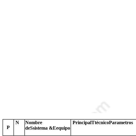
N
Nombre
Principal
T
técnico
P
arametros
P
de
S
sistema
&
E
equipo