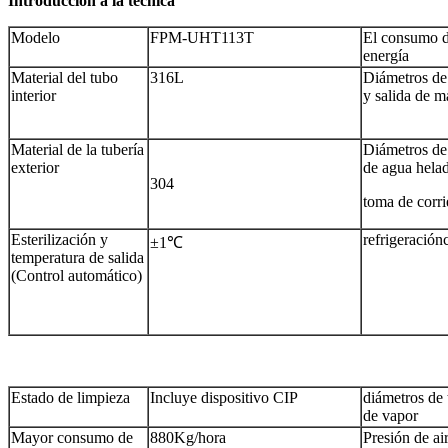
Introducción a la técnica
Modelo
FPM-UHT113T
El consumo 
energía
Material del tubo
316L
Diámetros de
interior
y salida de ma
Material de la tubería
Diámetros de
exterior
de agua hela
304
toma de corri
Esterilización y
refrigeració
±1℃
temperatura de salida
(Control automático)
Estado de limpieza
Incluye dispositivo CIP
diámetros de 
de vapor
Mayor consumo de
880Kg/hora
Presión de ai