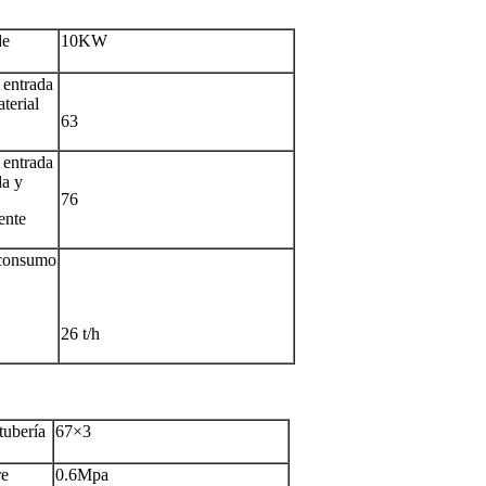
de
10KW
 entrada
terial
63
 entrada
da y
76
ente
nconsumo
26 t/h
tubería
67×3
re
0.6Mpa