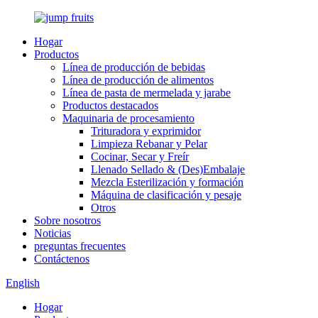
Hogar
Productos
Línea de producción de bebidas
Línea de producción de alimentos
Línea de pasta de mermelada y jarabe
Productos destacados
Maquinaria de procesamiento
Trituradora y exprimidor
Limpieza Rebanar y Pelar
Cocinar, Secar y Freír
Llenado Sellado & (Des)Embalaje
Mezcla Esterilización y formación
Máquina de clasificación y pesaje
Otros
Sobre nosotros
Noticias
preguntas frecuentes
Contáctenos
English
Hogar