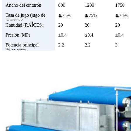
Ancho del cinturón
800
1200
1750
Tasa de jugo (jugo de
≧75%
≧75%
≧75%
manzana)
Cantidad (RAÍCES)
20
20
20
Presión (MP)
≤0.4
≤0.4
≤0.4
Potencia principal
2.2
2.2
3
(kilovatios)