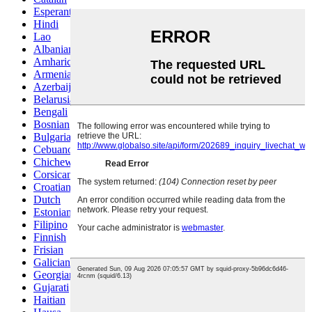
Esperanto
Hindi
Lao
Albanian
Amharic
Armenian
Azerbaijani
Belarusian
Bengali
Bosnian
Bulgarian
Cebuano
Chichewa
Corsican
Croatian
Dutch
Estonian
Filipino
Finnish
Frisian
Galician
Georgian
Gujarati
Haitian