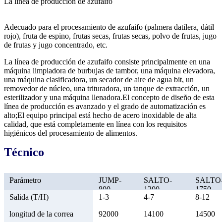
La línea de producción de azufaifo
Adecuado para el procesamiento de azufaifo (palmera datilera, dátil
rojo), fruta de espino, frutas secas, frutas secas, polvo de frutas, jugo
de frutas y jugo concentrado, etc.
La línea de producción de azufaifo consiste principalmente en una
máquina limpiadora de burbujas de tambor, una máquina elevadora,
una máquina clasificadora, un secador de aire de agua bit, un
removedor de núcleo, una trituradora, un tanque de extracción, un
esterilizador y una máquina llenadora.El concepto de diseño de esta
línea de producción es avanzado y el grado de automatización es
alto;El equipo principal está hecho de acero inoxidable de alta
calidad, que está completamente en línea con los requisitos
higiénicos del procesamiento de alimentos.
Técnico
Parámetro
JUMP-
SALTO-
SALTO
800
1200
1750
Salida (T/H)
1-3
4-7
8-12
longitud de la correa
92000
14100
14500