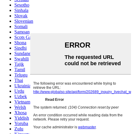
Sesotho
Sinhala
Slovak
Slovenian
Somali
Samoan
Scots Gaelic
Shona
Sindhi
Sundanese
Swahili
Tajik
Tamil
Telugu
Thai
Ukrainian
Urdu
Uzbek
Vietnamese
Welsh
Xhosa
Yiddish
Yoruba
Zulu